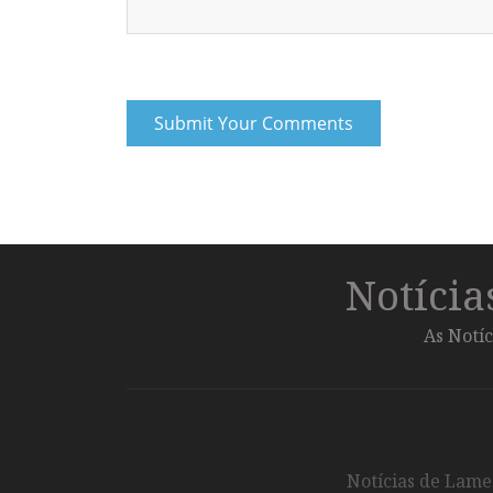
Notíci
As Notíc
Notícias de Lameg