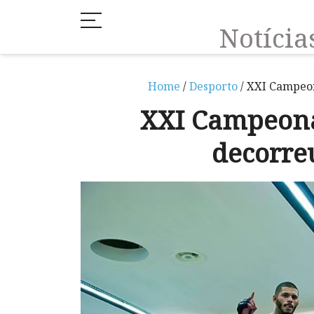
Notíci
Home
/
Desporto
/ XXI Campeo
XXI Campeon
decorr