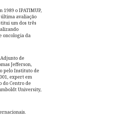
em 1989 o IPATIMUP,
 última avaliação
titui um dos três
ealizando
e oncologia da
 Adjunto de
omas Jefferson,
 pelo Instituto de
001, expert em
o do Centro de
umboldt University,
ernacionais.