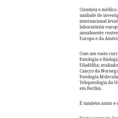
Cientista e médico
unidade de investig
internacional levad
laboratórios europ
anualmente centena
Europa e da Améri
Com um vasto currí
Patologia e Biolog
Filadélfia; avalia
Cancro da Noruega 
Patologia Molecula
Telepatologia da U
em Berlim.
É também autor e c