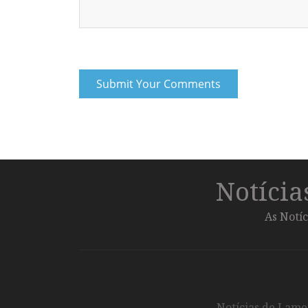
Notíci
As Notíc
Notícias de Lameg