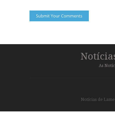
Notíci
As Notíc
Notícias de Lameg