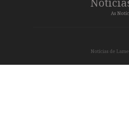
Notíci
As Notíc
Notícias de Lameg