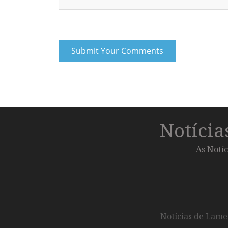
Notíci
As Notíc
Notícias de Lameg