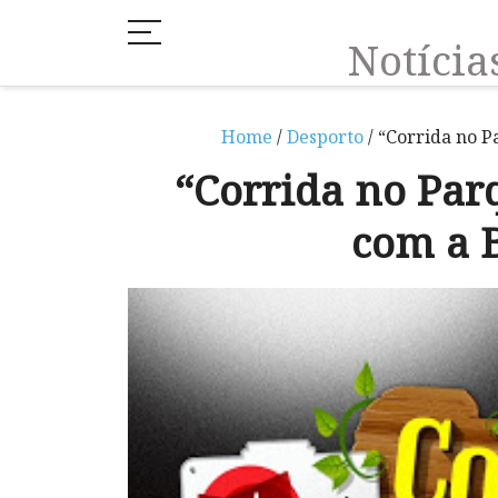
Notíci
Home
/
Desporto
/ “Corrida no P
“Corrida no Parq
com a 