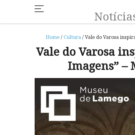
Notíci
Home
/
Cultura
/ Vale do Varosa insp
Vale do Varosa in
Imagens” –