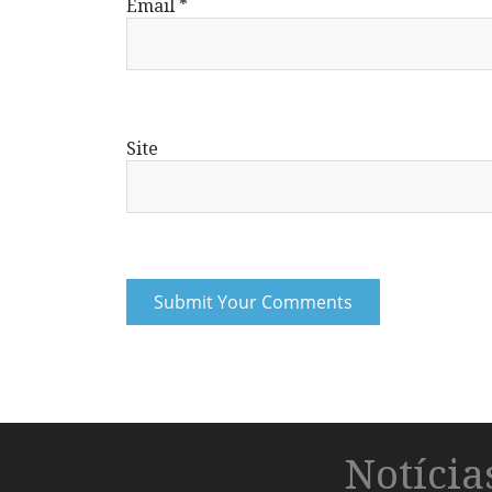
Email
*
Site
Notíci