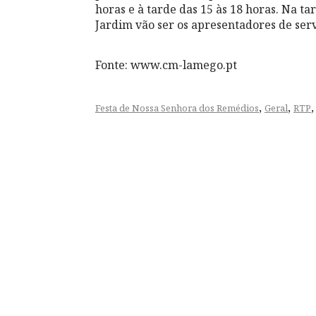
horas e à tarde das 15 às 18 horas. Na t
Jardim vão ser os apresentadores de serv
Fonte: www.cm-lamego.pt
,
,
Festa de Nossa Senhora dos Remédios
Geral
RTP