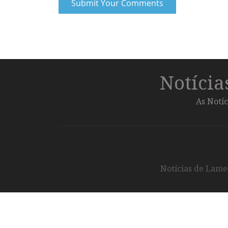
Notíci
As Notíc
Notícias de Lameg