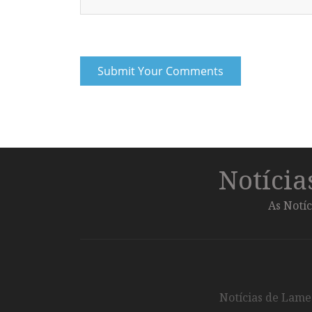
Notíci
As Notíc
Notícias de Lameg