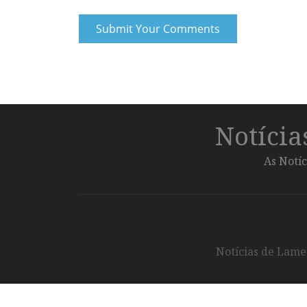
Notíci
As Notíc
Notícias de Lameg