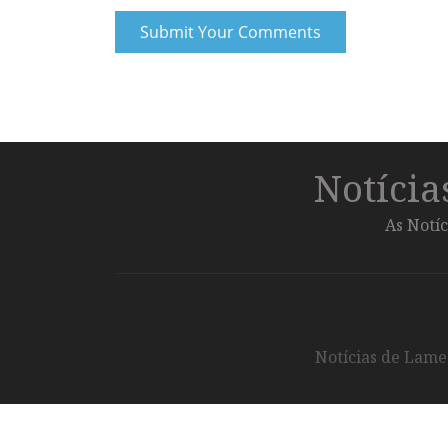
Notíci
As Notíc
Notícias de Lameg