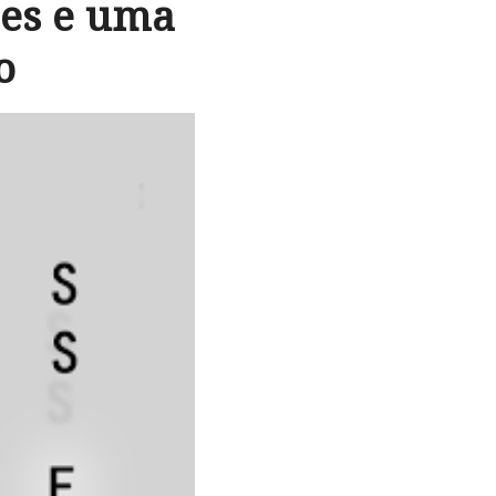
ões e uma
o