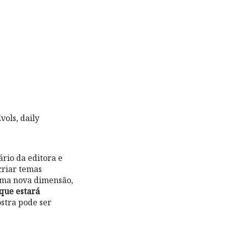
ols, daily
rio da editora e
criar temas
 uma nova dimensão,
que estará
stra pode ser