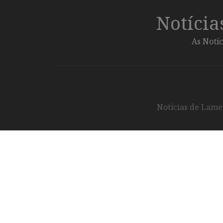
Notíci
As Notíc
Notícias de Lameg