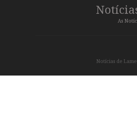
Notíci
As Notíc
Notícias de Lameg