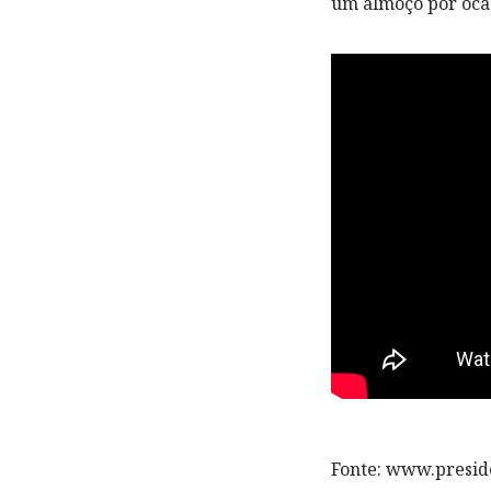
um almoço por ocas
Fonte: www.presid