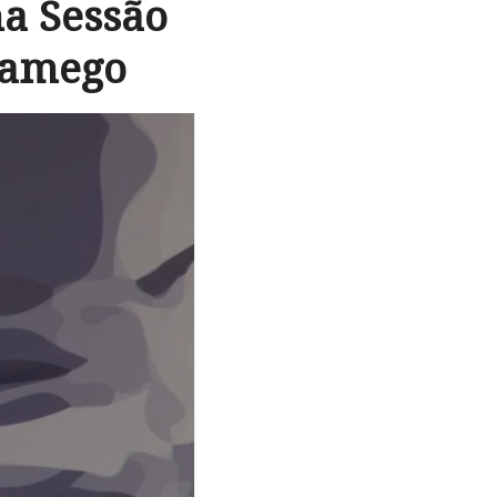
na Sessão
Lamego