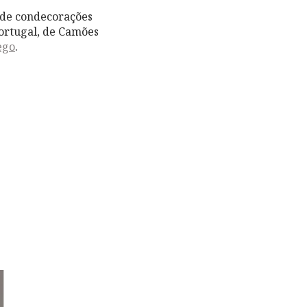
 de condecorações
ortugal, de Camões
ego
.