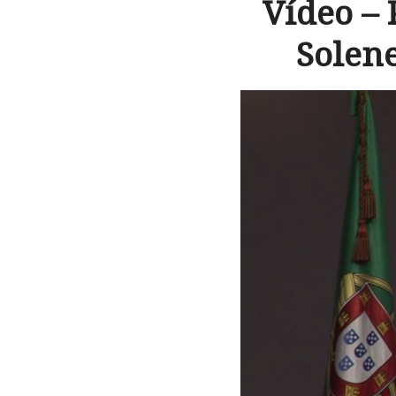
Vídeo – 
Solen