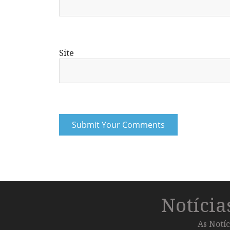
Site
Notíci
As Notíc