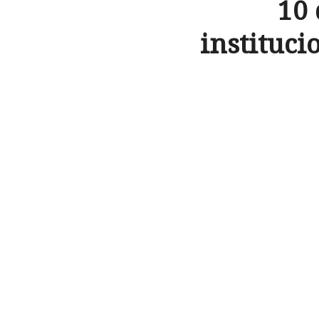
10
instituci