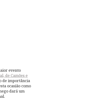
maior evento
al, de Camões e
o de importância
esta ocasião como
Lamego dará um
al.