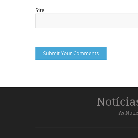
Site
Notíci
As Notíc