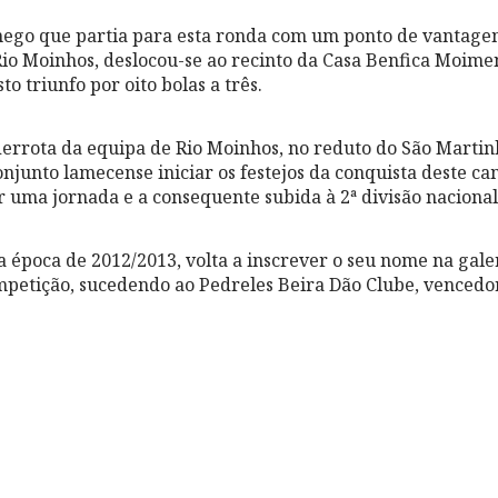
ego que partia para esta ronda com um ponto de vantage
Rio Moinhos, deslocou-se ao recinto da Casa Benfica Moimen
o triunfo por oito bolas a três.
errota da equipa de Rio Moinhos, no reduto do São Martin
conjunto lamecense iniciar os festejos da conquista deste 
r uma jornada e a consequente subida à 2ª divisão nacional
na época de 2012/2013, volta a inscrever o seu nome na gal
mpetição, sucedendo ao Pedreles Beira Dão Clube, vencedo