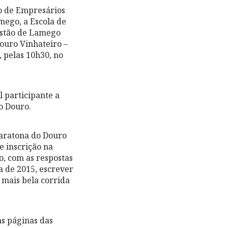
o de Empresários
ego, a Escola de
estão de Lamego
ouro Vinhateiro –
 pelas 10h30, no
 participante a
no Douro.
Maratona do Douro
e inscrição na
o, com as respostas
a de 2015, escrever
 mais bela corrida
as páginas das