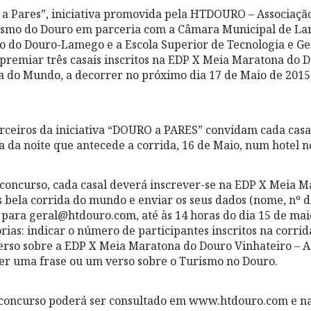
 a Pares”, iniciativa promovida pela HTDOURO – Associaçã
rismo do Douro em parceria com a Câmara Municipal de Lam
o do Douro-Lamego e a Escola Superior de Tecnologia e G
premiar três casais inscritos na EDP X Meia Maratona do D
a do Mundo, a decorrer no próximo dia 17 de Maio de 2015,
rceiros da iniciativa “DOURO a PARES” convidam cada casal
ta da noite que antecede a corrida, 16 de Maio, num hotel 
 concurso, cada casal deverá inscrever-se na EDP X Meia 
s bela corrida do mundo e enviar os seus dados (nome, nº d
) para geral@htdouro.com, até às 14 horas do dia 15 de mai
rias: indicar o número de participantes inscritos na corrid
rso sobre a EDP X Meia Maratona do Douro Vinhateiro – A
er uma frase ou um verso sobre o Turismo no Douro.
concurso poderá ser consultado em
www.htdouro.com
e n