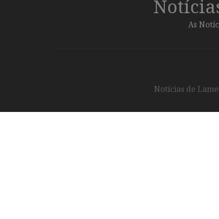
Notíci
As Notíc
Notícias de Lameg