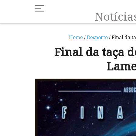
Notíci
Home
/
Desporto
/ Final da t
Final da taça d
Lame