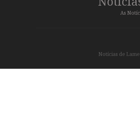
Notíci
As Notíc
Notícias de Lameg