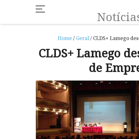
Notíci
Home
/
Geral
/ CLDS+ Lamego dese
CLDS+ Lamego des
de Empr