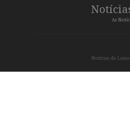
Notíci
As Notíc
Notícias de Lameg