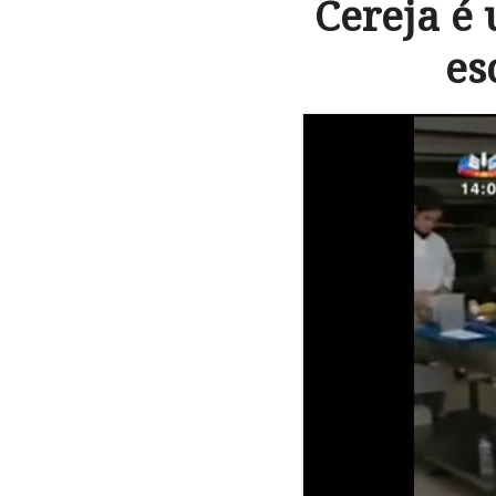
Cereja é
es