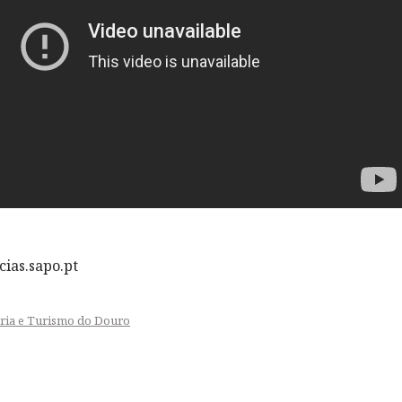
cias.sapo.pt
aria e Turismo do Douro