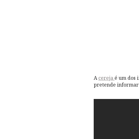
A
cereja
é um dos 
pretende informar 