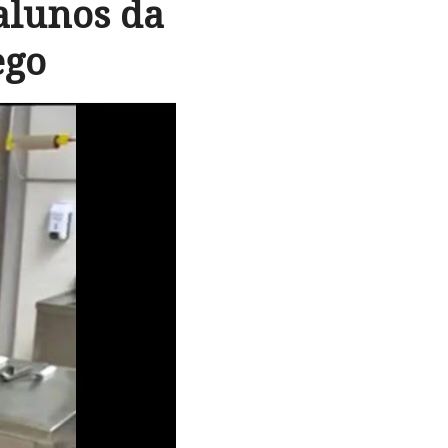
alunos da
ego