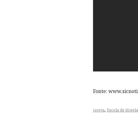
Fonte: www.sicnoti
,
cereja
Escola de Hotel