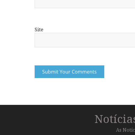
Site
Notíci
As Notíc