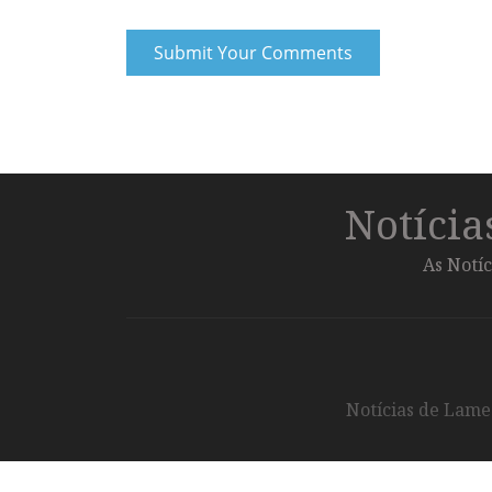
Notíci
As Notíc
Notícias de Lameg