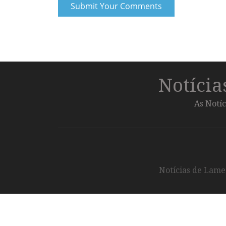
Notíci
As Notíc
Notícias de Lameg