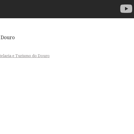
o Douro
telaria e Turismo do Douro