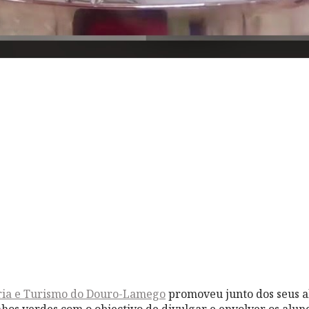
aria e Turismo do Douro-Lamego
promoveu junto dos seus a
hos verdes com o objectivo de divulgar e envolver os alun