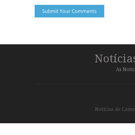
Notíci
As Notíc
Notícias de Lameg