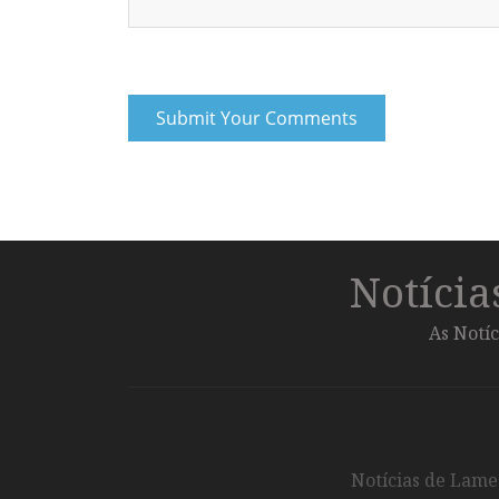
Notíci
As Notíc
Notícias de Lameg