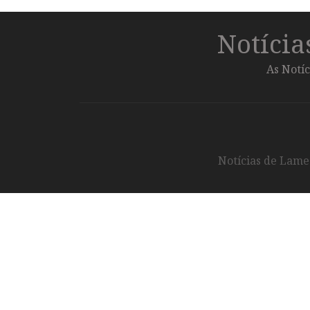
Notíci
As Notíc
Notícias de Lameg