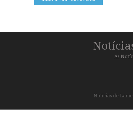
Notíci
As Notíc
Notícias de Lameg