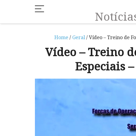
Notíci
Home
/
Geral
/ Vídeo – Treino de F
Vídeo – Treino d
Especiais –