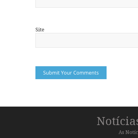
Site
Notíci
As Notíc