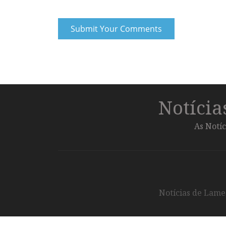
Notíci
As Notíc
Notícias de Lameg