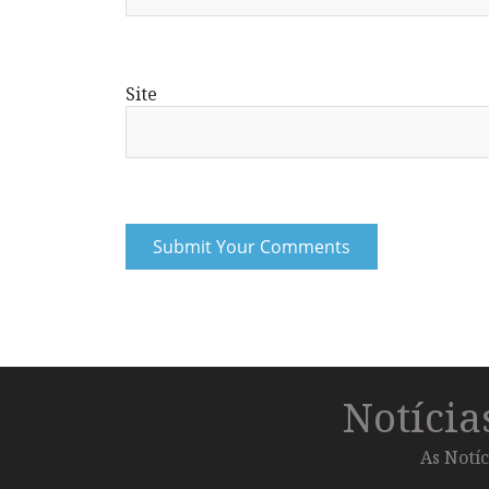
Site
Notíci
As Notíc