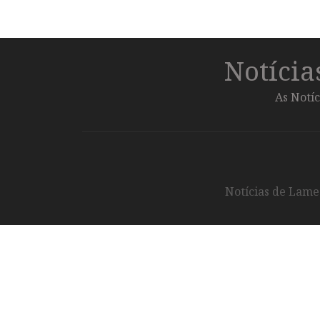
Notíci
As Notíc
Notícias de Lameg