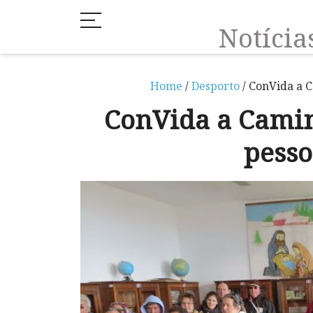
Notíci
Home
/
Desporto
/ ConVida a C
ConVida a Camin
pesso