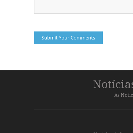
Notíci
As Notíc