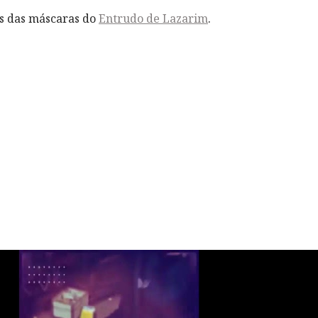
os das máscaras do
Entrudo de Lazarim
.