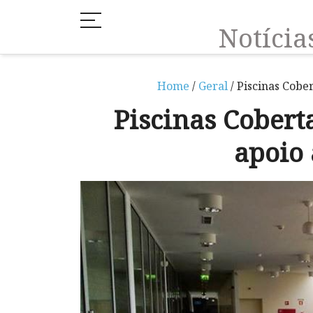
Notíci
Home
/
Geral
/ Piscinas Cober
Piscinas Coberta
apoio 