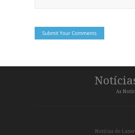
Notíci
As Notíc
Notícias de Lameg