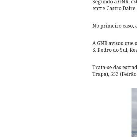
Segundo a GNR, est
entre Castro Daire
No primeiro caso, 
A GNR avisou que 
S. Pedro do Sul, R
Trata-se das estra
Trapa), 553 (Feirã