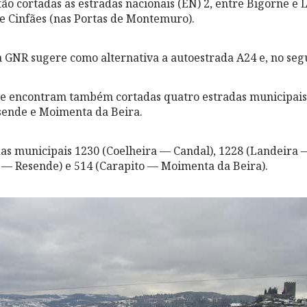
ão cortadas as estradas nacionais (EN) 2, entre Bigorne e 
 e Cinfães (nas Portas de Montemuro).
a GNR sugere como alternativa a autoestrada A24 e, no seg
se encontram também cortadas quatro estradas municipais
esende e Moimenta da Beira.
das municipais 1230 (Coelheira — Candal), 1228 (Landeira 
o — Resende) e 514 (Carapito — Moimenta da Beira).