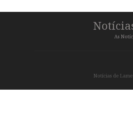
Notíci
As Notíc
Notícias de Lameg