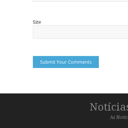
Site
Notíci
As Notíc