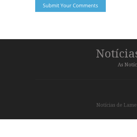
Notíci
As Notíc
Notícias de Lameg