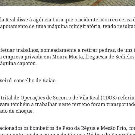
a Real disse à agência Lusa que o acidente ocorreu cerca d
capotamento de uma máquina minigiratória, tendo resulta
 efetuar trabalhos, nomeadamente a retirar pedras, de uns 
a empresa privada em Moura Morta, freguesia de Sedielos,
áquina capotou.
xeiró, concelho de Baião.
trital de Operações de Socorro de Vila Real (CDOS) referiu
vam também a trabalhar neste terreno foram transportado
ado de choque.
 acionados os bombeiros de Peso da Régua e Mesão Frio, c
ceramento, ainda a equipa da Viatura Médica de Emergên