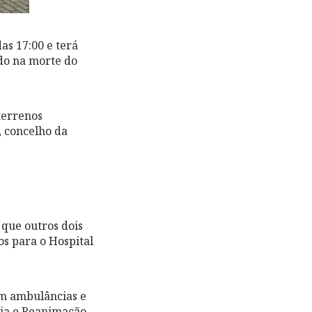
as 17:00 e terá
do na morte do
terrenos
 concelho da
 que outros dois
s para o Hospital
om ambulâncias e
cia e Reanimação