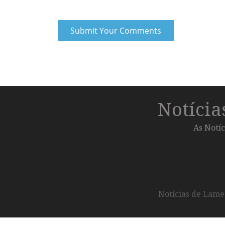
Notíci
As Notíc
Notícias de Lameg