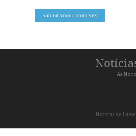
Notíci
As Notíc
Notícias de Lameg