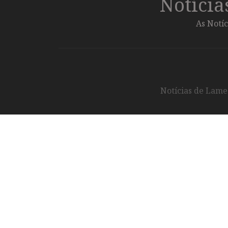
Notíci
As Notíc
Notícias de Lameg