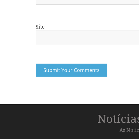
Site
Notíci
As Notíc