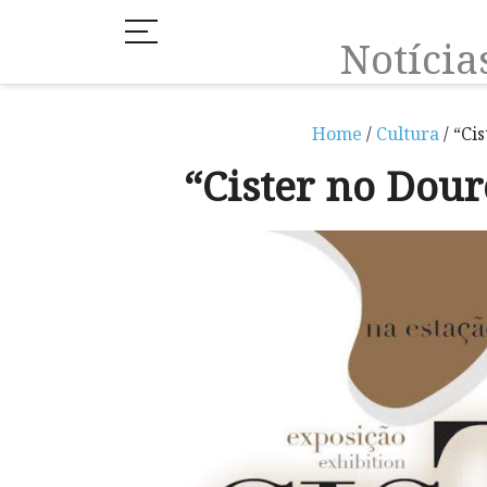
Notíci
Home
/
Cultura
/ “Ci
“Cister no Dour