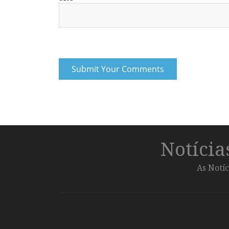
Notíci
As Notíc