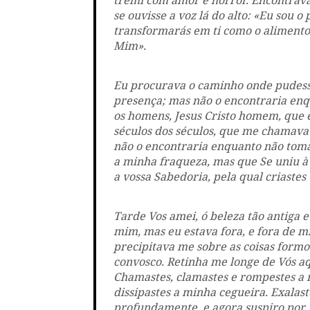
tremi com amor e horror. Encontrav
se ouvisse a voz lá do alto: «Eu sou 
transformarás em ti como o alimento
Mim».
Eu procurava o caminho onde pudesse
presença; mas não o encontraria en
os homens, Jesus Cristo homem, que e
séculos dos séculos, que me chamava 
não o encontraria enquanto não toma
a minha fraqueza, mas que Se uniu à 
a vossa Sabedoria, pela qual criastes t
Tarde Vos amei, ó beleza tão antiga e
mim, mas eu estava fora, e fora de 
precipitava me sobre as coisas formos
convosco. Retinha me longe de Vós aqu
Chamastes, clamastes e rompestes a m
dissipastes a minha cegueira. Exalas
profundamente, e agora suspiro por V