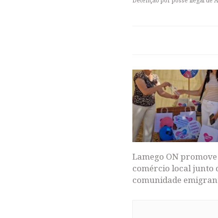
Detenção por posse ilegal de
Lamego ON promove
comércio local junto 
comunidade emigran