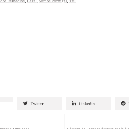
,
,
,
 dos Remédios
Geral
Somos Portugal
TVI
Twitter
Linkedin