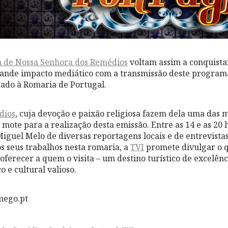
a de Nossa Senhora dos Remédios
voltam assim a conquistar
rande impacto mediático com a transmissão deste progra
ado à Romaria de Portugal.
dios
, cuja devoção e paixão religiosa fazem dela uma das 
o mote para a realização desta emissão. Entre as 14 e as 20 
iguel Melo de diversas reportagens locais e de entrevistas 
os seus trabalhos nesta romaria, a
TVI
promete divulgar o 
oferecer a quem o visita – um destino turístico de excelê
o e cultural valioso.
mego.pt