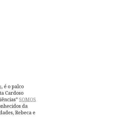
s
, é o palco
ta Cardoso
iências”
SOMOS
conhecidos da
dades, Rebeca e