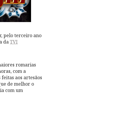
, pelo terceiro ano
ma da
TVI
maiores romarias
horas, com a
feitas aos artesãos
que de melhor o
ncia com um