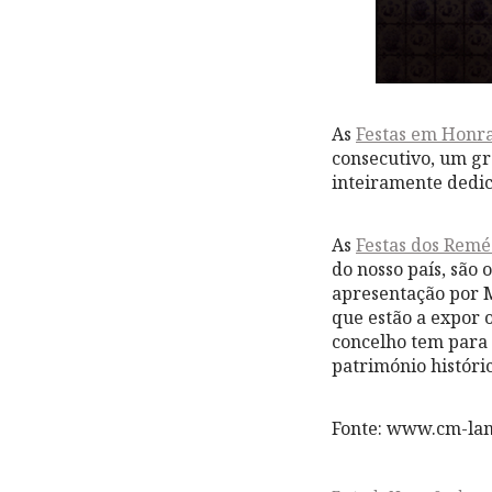
As
Festas em Honr
consecutivo, um g
inteiramente dedic
As
Festas dos Remé
do nosso país, são 
apresentação por M
que estão a expor 
concelho tem para 
património históric
Fonte: www.cm-la