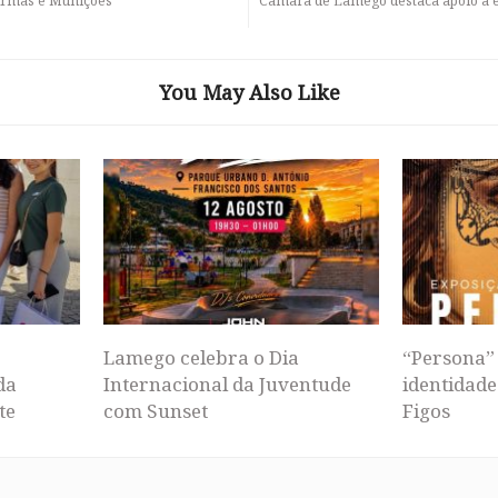
 Armas e Munições
Câmara de Lamego destaca apoio à e
You May Also Like
Lamego celebra o Dia
“Persona” 
da
Internacional da Juventude
identidade
te
com Sunset
Figos